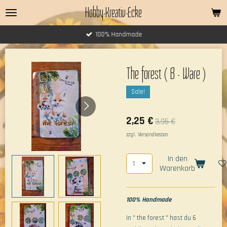
Hobby-Kreativ-Ecke
Zum
Hauptinhalt
springen
100% Handmade
The forest ( B - Ware )
Sale!
2,25 €
3,95 €
zzgl. Versandkosten
In den
Warenkorb
100% Handmade
In " the forest " hast du 6