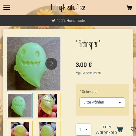
Hobby-Kreativ-Ecke
Zum
Hauptinhalt
springen
100% Handmade
" Schesper "
3,00 €
zzgl. Versandkosten
" Schesper "
In den
Warenkorb