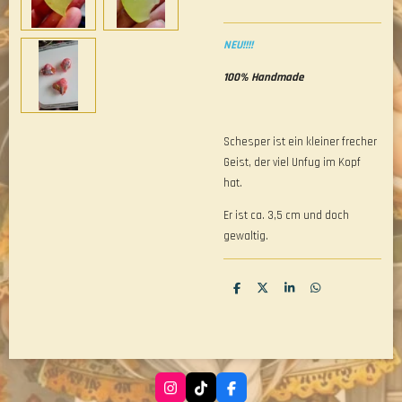
NEU!!!!
100% Handmade
Schesper ist ein kleiner frecher
Geist, der viel Unfug im Kopf
hat.
Er ist ca. 3,5 cm und doch
gewaltig.
T
T
T
T
e
e
e
e
i
i
i
i
l
l
l
l
e
e
e
e
n
n
n
n
I
T
F