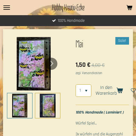
Hobby-Kreativ-Ecke
Zum
Hauptinhalt
springen
100% Handmade
Sale!
Mai
1,50 €
4,00 €
zzgl. Versandkosten
In den
Warenkorb
100% Handmade ( Laminiert )
Würfel Spiel...
3x würfeln und die Augenzahl