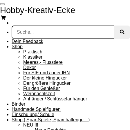
Zum
Hobby-Kreativ-Ecke
Hauptinhalt
springen
Dein Feedback
Shop
Praktisch
Klassiker
Meeres,- Flusstiere
Dekor
Für SIE und / oder IHN
Der kleine Hingucker
Der größere Hingucker
Für den Genießer
Weihnachtszeit
Anhänger / Schlüsselanhänger
Binder
Handmade Spielfiguren
Einschulung/ Schule
Shop ( Spar-Spiele, Sparchallenge....)
NEU!!!!