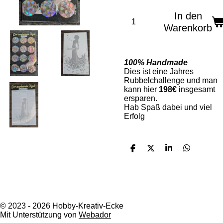
In den
Warenkorb
100% Handmade
Dies ist eine Jahres
Rubbelchallenge und man
kann hier
198€
insgesamt
ersparen.
Hab Spaß dabei und viel
Erfolg
T
T
T
T
e
e
e
e
i
i
i
i
l
l
l
l
e
e
e
e
n
n
n
n
I
T
F
n
i
a
© 2023 - 2026 Hobby-Kreativ-Ecke
s
k
c
Mit Unterstützung von
Webador