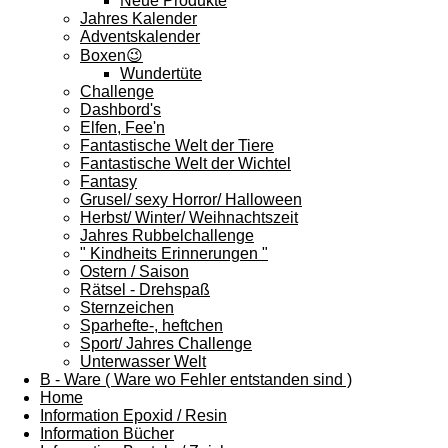
Neue Produkte
Jahres Kalender
Adventskalender
Boxen😉
Wundertüte
Challenge
Dashbord's
Elfen, Fee'n
Fantastische Welt der Tiere
Fantastische Welt der Wichtel
Fantasy
Grusel/ sexy Horror/ Halloween
Herbst/ Winter/ Weihnachtszeit
Jahres Rubbelchallenge
" Kindheits Erinnerungen "
Ostern / Saison
Rätsel - Drehspaß
Sternzeichen
Sparhefte-, heftchen
Sport/ Jahres Challenge
Unterwasser Welt
B - Ware ( Ware wo Fehler entstanden sind )
Home
Information Epoxid / Resin
Information Bücher