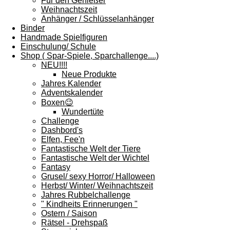
Für den Genießer
Weihnachtszeit
Anhänger / Schlüsselanhänger
Binder
Handmade Spielfiguren
Einschulung/ Schule
Shop ( Spar-Spiele, Sparchallenge....)
NEU!!!!
Neue Produkte
Jahres Kalender
Adventskalender
Boxen😉
Wundertüte
Challenge
Dashbord's
Elfen, Fee'n
Fantastische Welt der Tiere
Fantastische Welt der Wichtel
Fantasy
Grusel/ sexy Horror/ Halloween
Herbst/ Winter/ Weihnachtszeit
Jahres Rubbelchallenge
" Kindheits Erinnerungen "
Ostern / Saison
Rätsel - Drehspaß