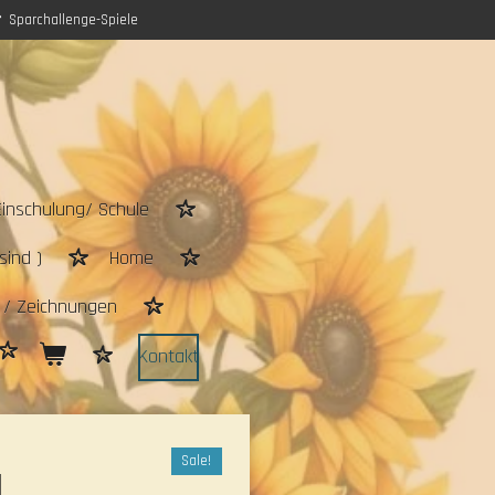
Sparchallenge-Spiele
Einschulung/ Schule
sind )
Home
n / Zeichnungen
Kontakt
Sale!