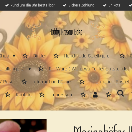
Rund um die Uhr bestellbar
Sichere Zahlung
Unikate
Hobby-Kreativ-Ecke
Shop
Binder
Handmade Spielfiguren
hallenge....)
B - Ware ( Ware wo Fehler entstanden 
/ Resin
Information Bücher
Information Bastel
Kontakt
Impressum