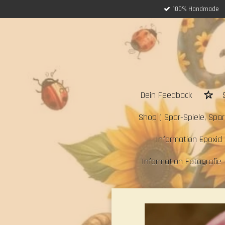
100% Handmade
Zum
Hauptinhalt
springen
Dein Feedback
Shop ( Spar-Spiele, Sparc
Information Epoxid 
Information Fotografie