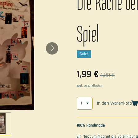
Die Rache de
Spiel
Sale!
1,99 €
4,00 €
zzgl. Versandkosten
In den Warenkorb
100% Handmade
Ein Neodym Magnet als Spiel Figur g