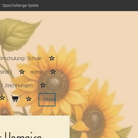
Sparchallenge-Spiele
Einschulung/ Schule
sind )
Home
n / Zeichnungen
Kontakt