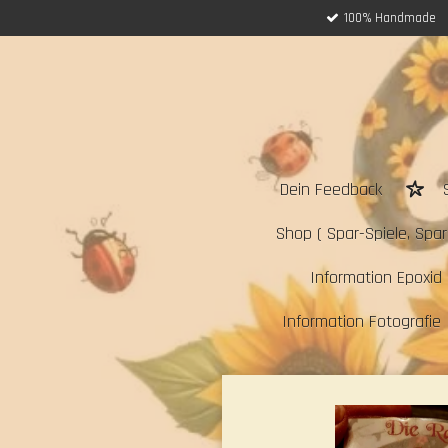
100% Handmade
Zum
Hauptinhalt
springen
Dein Feedback
Shop ( Spar-Spiele, Sparc
Information Epoxid 
Information Fotografie