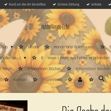
Rund um die Uhr bestellbar
Sichere Zahlung
Unikate
Hobby-Kreativ-Ecke
Shop
Binder
Handmade Spielfiguren
hallenge....)
B - Ware ( Ware wo Fehler entstanden 
/ Resin
Information Bücher
Information Bastel
Kontakt
Impressum