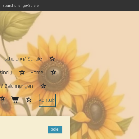
Sparchallenge-Spiele
Einschulung/ Schule
sind )
Home
n / Zeichnungen
Kontakt
Sale!