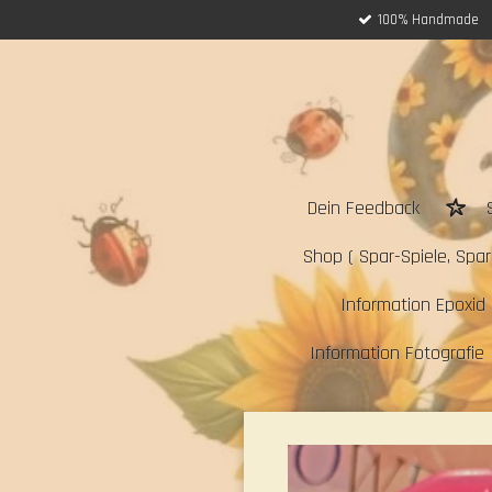
100% Handmade
Zum
Hauptinhalt
springen
Dein Feedback
Shop ( Spar-Spiele, Sparc
Information Epoxid 
Information Fotografie