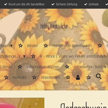
Rund um die Uhr bestellbar
Sichere Zahlung
Unikate
Hobby-Kreativ-Ecke
Shop
Binder
Handmade Spielfiguren
hallenge....)
B - Ware ( Ware wo Fehler entstanden 
/ Resin
Information Bücher
Information Bastel
Kontakt
Impressum