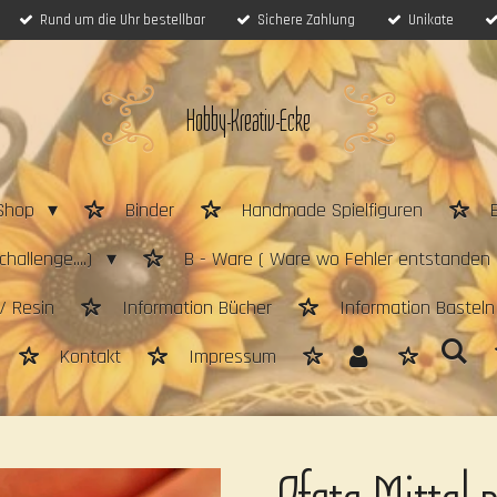
Rund um die Uhr bestellbar
Sichere Zahlung
Unikate
Hobby-Kreativ-Ecke
Shop
Binder
Handmade Spielfiguren
hallenge....)
B - Ware ( Ware wo Fehler entstanden 
/ Resin
Information Bücher
Information Bastel
Kontakt
Impressum