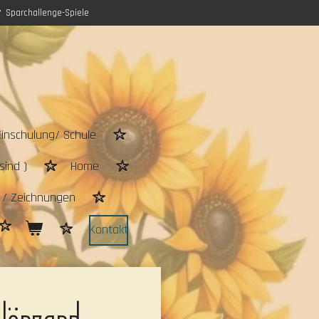
Sparchallenge-Spiele
Einschulung/ Schule
sind )
Home
n / Zeichnungen
Kontakt