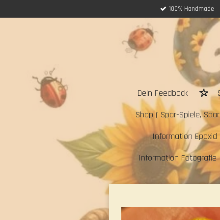
100% Handmade
Zum
Hauptinhalt
springen
Dein Feedback
Shop ( Spar-Spiele, Sparc
Information Epoxid 
Information Fotografie